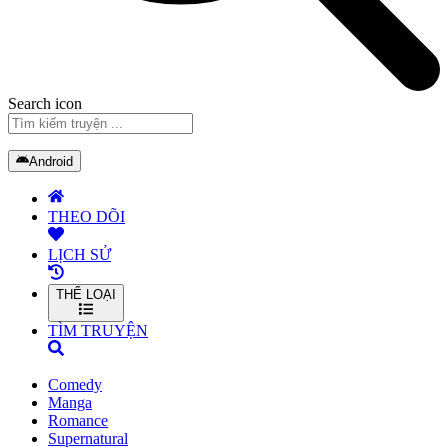
Search icon
Android
THEO DÕI
LỊCH SỬ
THỂ LOẠI
TÌM TRUYỆN
Comedy
Manga
Romance
Supernatural