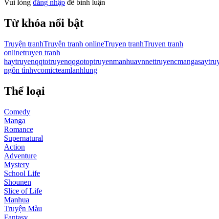
Vui lòng
đăng nhập
để bình luận
Từ khóa nổi bật
Truyện tranh
Truyện tranh online
Truyen tranh
Truyen tranh
online
truyen tranh
hay
truyenqqto
truyenqqgo
toptruyen
manhuavn
nettruyen
cmanga
saytru
ngôn tình
vcomic
teamlanhlung
Thể loại
Comedy
Manga
Romance
Supernatural
Action
Adventure
Mystery
School Life
Shounen
Slice of Life
Manhua
Truyện Màu
Fantasy