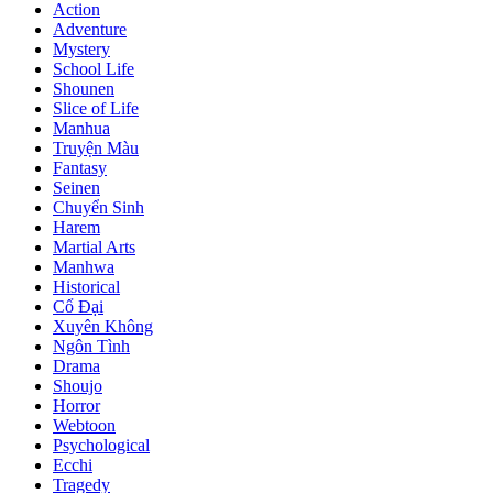
Action
Adventure
Mystery
School Life
Shounen
Slice of Life
Manhua
Truyện Màu
Fantasy
Seinen
Chuyển Sinh
Harem
Martial Arts
Manhwa
Historical
Cổ Đại
Xuyên Không
Ngôn Tình
Drama
Shoujo
Horror
Webtoon
Psychological
Ecchi
Tragedy