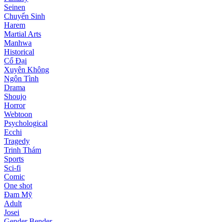
Seinen
Chuyển Sinh
Harem
Martial Arts
Manhwa
Historical
Cổ Đại
Xuyên Không
Ngôn Tình
Drama
Shoujo
Horror
Webtoon
Psychological
Ecchi
Tragedy
Trinh Thám
Sports
Sci-fi
Comic
One shot
Đam Mỹ
Adult
Josei
Gender Bender