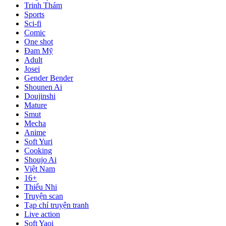
Trinh Thám
Sports
Sci-fi
Comic
One shot
Đam Mỹ
Adult
Josei
Gender Bender
Shounen Ai
Doujinshi
Mature
Smut
Mecha
Anime
Soft Yuri
Cooking
Shoujo Ai
Việt Nam
16+
Thiếu Nhi
Truyện scan
Tạp chí truyện tranh
Live action
Soft Yaoi